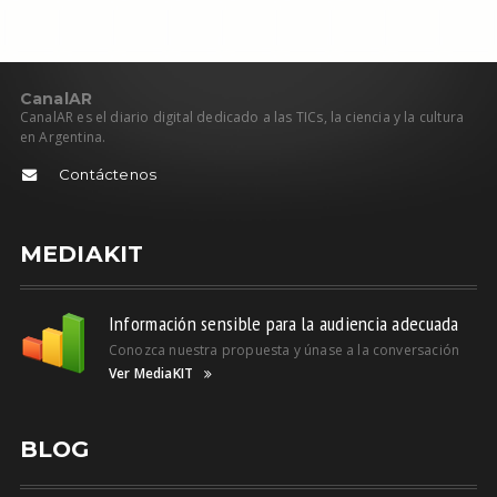
C
anal
AR
CanalAR es el diario digital dedicado a las TICs, la ciencia y la cultura
en Argentina.
Contáctenos
MEDIAKIT
Información sensible para la audiencia adecuada
Conozca nuestra propuesta y únase a la conversación
Ver MediaKIT
BLOG