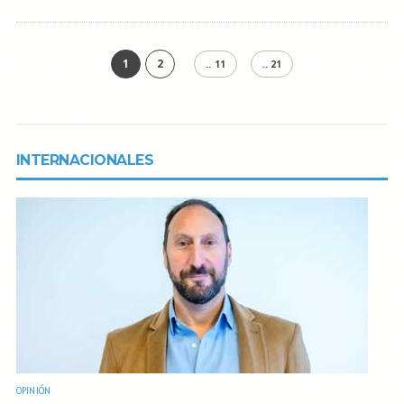
1
2
.. 11
.. 21
INTERNACIONALES
OPINIÓN