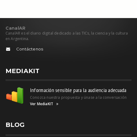
C
anal
AR
CanalAR es el diario digital dedicado a las TICs, la ciencia y la cultura
en Argentina.
Contáctenos
MEDIAKIT
Información sensible para la audiencia adecuada
Conozca nuestra propuesta y únase a la conversación
Ver MediaKIT
BLOG