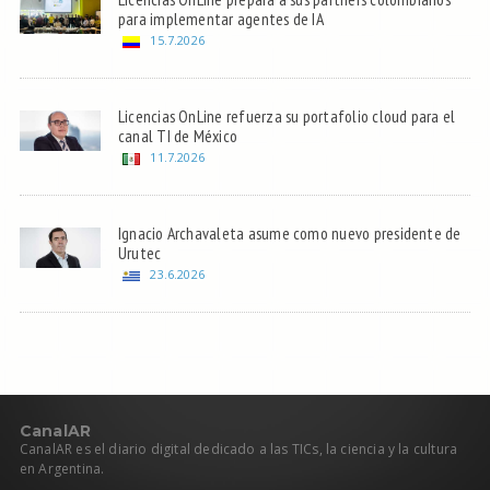
para implementar agentes de IA
15.7.2026
Licencias OnLine refuerza su portafolio cloud para el
canal TI de México
11.7.2026
Ignacio Archavaleta asume como nuevo presidente de
Urutec
23.6.2026
C
anal
AR
CanalAR es el diario digital dedicado a las TICs, la ciencia y la cultura
en Argentina.