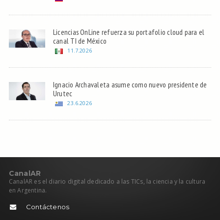
Licencias OnLine refuerza su portafolio cloud para el
canal TI de México
11.7.2026
Ignacio Archavaleta asume como nuevo presidente de
Urutec
23.6.2026
C
anal
AR
CanalAR es el diario digital dedicado a las TICs, la ciencia y la cultura
en Argentina.
Contáctenos