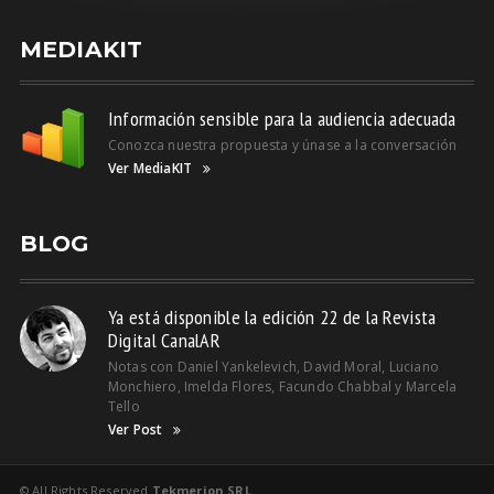
MEDIAKIT
Información sensible para la audiencia adecuada
Conozca nuestra propuesta y únase a la conversación
Ver MediaKIT
BLOG
Ya está disponible la edición 22 de la Revista
Digital CanalAR
Notas con Daniel Yankelevich, David Moral, Luciano
Monchiero, Imelda Flores, Facundo Chabbal y Marcela
Tello
Ver Post
© All Rights Reserved
Tekmerion SRL