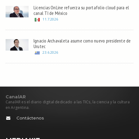
Licencias OnLine refuerza su portafolio cloud para el
canal TI de México
11.7.2026
Ignacio Archavaleta asume como nuevo presidente de
Urutec
23.6.2026
C
anal
AR
CanalAR es el diario digital dedicado a las TICs, la ciencia y la cultura
en Argentina.
Contáctenos