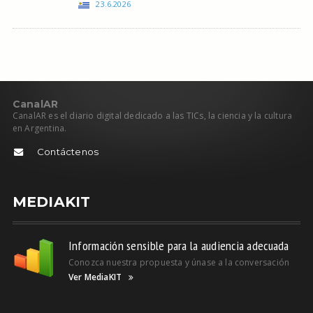
23.6.2026
C
anal
AR
CanalAR es el diario digital dedicado a las TICs, la ciencia y la cultura
en Argentina.
Contáctenos
MEDIAKIT
Información sensible para la audiencia adecuada
Conozca nuestra propuesta y únase a la conversación
Ver MediaKIT