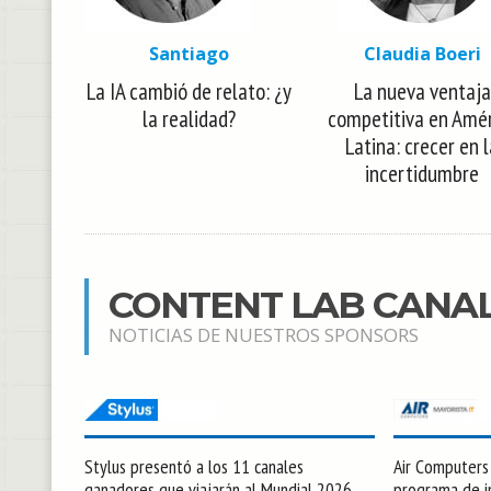
Santiago
Claudia Boeri
La IA cambió de relato: ¿y
La nueva ventaja
la realidad?
competitiva en Amé
Latina: crecer en 
incertidumbre
CONTENT LAB CANA
NOTICIAS DE NUESTROS SPONSORS
Stylus presentó a los 11 canales
Air Computers l
ganadores que viajarán al Mundial 2026
programa de in