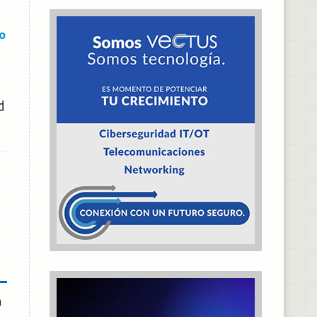
o
d
a
l