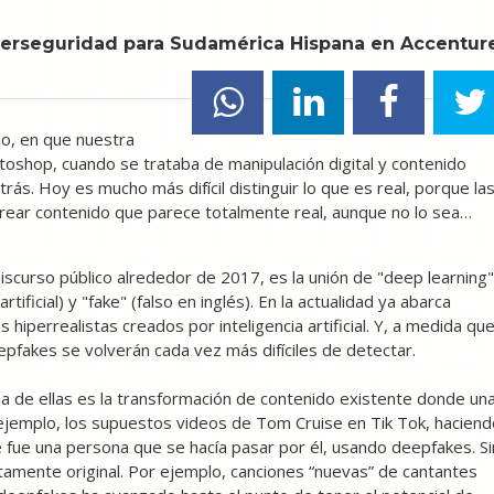
iberseguridad para Sudamérica Hispana en Accentur
o, en que nuestra
toshop, cuando se trataba de manipulación digital y contenido
rás. Hoy es mucho más difícil distinguir lo que es real, porque la
crear contenido que parece totalmente real, aunque no lo sea…
discurso público alrededor de 2017, es la unión de "deep learning"
artificial) y "fake" (falso en inglés). En la actualidad ya abarca
 hiperrealistas creados por inteligencia artificial. Y, a medida qu
eepfakes se volverán cada vez más difíciles de detectar.
a de ellas es la transformación de contenido existente donde un
ejemplo, los supuestos videos de Tom Cruise en Tik Tok, haciend
re fue una persona que se hacía pasar por él, usando deepfakes. Si
amente original. Por ejemplo, canciones “nuevas” de cantantes