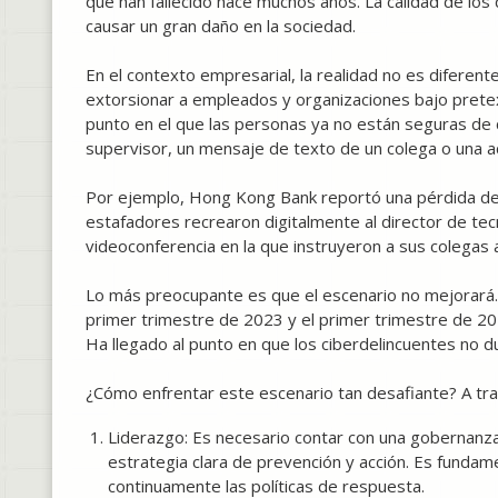
que han fallecido hace muchos años. La calidad de los
causar un gran daño en la sociedad.
En el contexto empresarial, la realidad no es diferent
extorsionar a empleados y organizaciones bajo prete
punto en el que las personas ya no están seguras de
supervisor, un mensaje de texto de un colega o una ac
Por ejemplo, Hong Kong Bank reportó una pérdida de 
estafadores recrearon digitalmente al director de te
videoconferencia en la que instruyeron a sus colegas a t
Lo más preocupante es que el escenario no mejorará
primer trimestre de 2023 y el primer trimestre de 2
Ha llegado al punto en que los ciberdelincuentes no d
¿Cómo enfrentar este escenario tan desafiante? A trav
Liderazgo: Es necesario contar con una gobernanz
estrategia clara de prevención y acción. Es fundam
continuamente las políticas de respuesta.