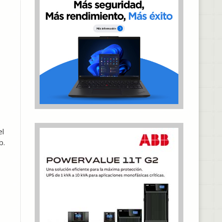
s
el
b.