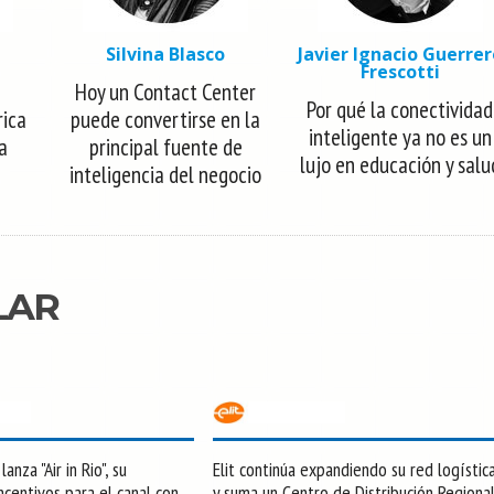
Silvina Blasco
Javier Ignacio Guerrer
Frescotti
Hoy un Contact Center
Por qué la conectividad
rica
puede convertirse en la
inteligente ya no es un
la
principal fuente de
lujo en educación y salu
inteligencia del negocio
LAR
anza "Air in Rio", su
Elit continúa expandiendo su red logístic
centivos para el canal con
y suma un Centro de Distribución Regiona