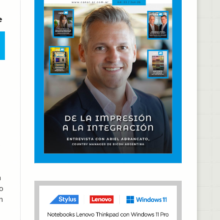
e
s
e
a
o
n