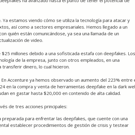
 deepfakes ha avanzado hasta el punto de tener el potencial de
e. Ya estamos viendo cómo se utiliza la tecnología para atacar y
xtos, así como a sectores empresariales. Hemos llegado a un
 con quién están comunicándose, ya sea una llamada de un
tualización de video.
$25 millones debido a una sofisticada estafa con deepfakes. Lo
cnología de la empresa, junto con otros empleados, en una
ransferir dinero, lo cual hicieron.
. En Accenture ya hemos observado un aumento del 223% entre 
024 en la compra y venta de herramientas deepfake en la dark we
udan en gastar hasta $20,000 en contenido de alta calidad.
és de tres acciones principales:
a preparada para enfrentar las deepfakes, que cuente con una
ental establecer procedimientos de gestión de crisis y testear