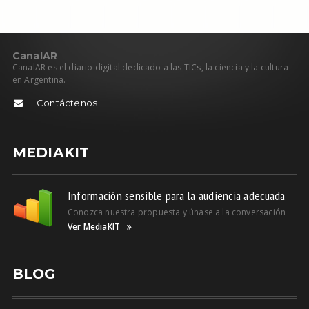
C
anal
AR
CanalAR es el diario digital dedicado a las TICs, la ciencia y la cultura
en Argentina.
Contáctenos
MEDIAKIT
Información sensible para la audiencia adecuada
Conozca nuestra propuesta y únase a la conversación
Ver MediaKIT
BLOG