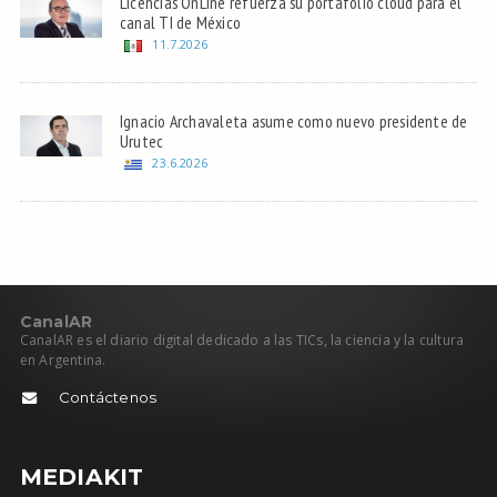
Licencias OnLine refuerza su portafolio cloud para el
canal TI de México
11.7.2026
Ignacio Archavaleta asume como nuevo presidente de
Urutec
23.6.2026
C
anal
AR
CanalAR es el diario digital dedicado a las TICs, la ciencia y la cultura
en Argentina.
Contáctenos
MEDIAKIT