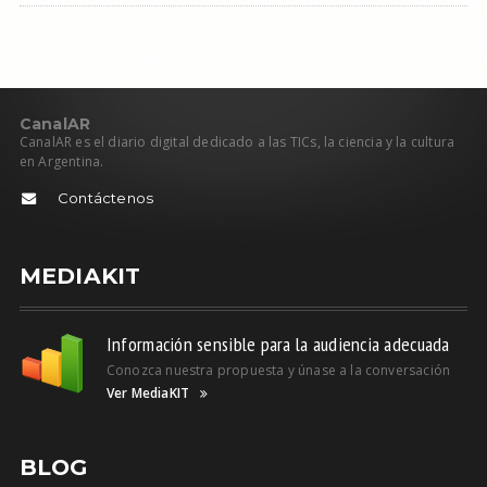
C
anal
AR
CanalAR es el diario digital dedicado a las TICs, la ciencia y la cultura
en Argentina.
Contáctenos
MEDIAKIT
Información sensible para la audiencia adecuada
Conozca nuestra propuesta y únase a la conversación
Ver MediaKIT
BLOG