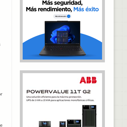
s
or
te