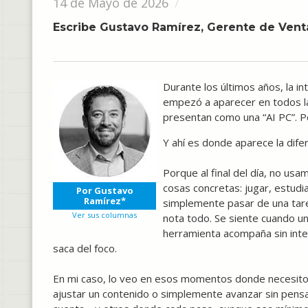
14 de Mayo de 2026
Escribe Gustavo Ramírez, Gerente de Ven
Durante los últimos años, la inte
empezó a aparecer en todos l
presentan como una “AI PC”. Pe
Y ahí es donde aparece la difer
Porque al final del día, no us
cosas concretas: jugar, estudia
Por Gustavo
Ramírez*
simplemente pasar de una tarea
Ver sus columnas
nota todo. Se siente cuando un
herramienta acompaña sin inte
saca del foco.
En mi caso, lo veo en esos momentos donde necesito q
ajustar un contenido o simplemente avanzar sin pensa