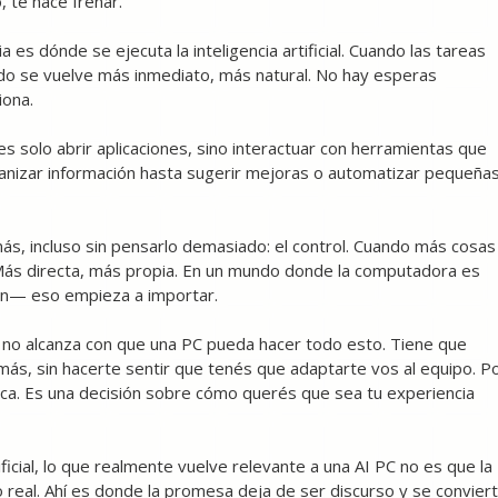
 te hace frenar.
es dónde se ejecuta la inteligencia artificial. Cuando las tareas
odo se vuelve más inmediato, más natural. No hay esperas
iona.
 solo abrir aplicaciones, sino interactuar con herramientas que
nizar información hasta sugerir mejoras o automatizar pequeña
ás, incluso sin pensarlo demasiado: el control. Cuando más cosas
 Más directa, más propia. En un mundo donde la computadora es
ón— eso empieza a importar.
 no alcanza con que una PC pueda hacer todo esto. Tiene que
emás, sin hacerte sentir que tenés que adaptarte vos al equipo. P
nica. Es una decisión sobre cómo querés que sea tu experiencia
icial, lo que realmente vuelve relevante a una AI PC no es que la
o real. Ahí es donde la promesa deja de ser discurso y se convier