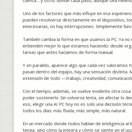
cuenta… y otros donde cada paso, aunque sea mínimo,
Uno de los factores que más influye en esa experiencia 
pueden resolverse directamente en el dispositivo, t
innecesarias, no hay interrupciones. Simplemente func
También cambia la forma en que usamos la PC. Ya no es
entienden mejor lo que estamos haciendo: desde orga
tareas que antes hacíamos de forma manual.
Y en paralelo, aparece algo que cada vez valoramos m
pasan dentro del equipo, hay una sensación distinta.
extensión de todo —trabajo, creatividad, comunicaci
Con el tiempo, además, se vuelve evidente otra cosa:
poder sostenerlo. Sin volverse lenta, sin afectar lo d
eso, elegir una AI PC hoy no es solo una decisión téc
todos los días: más fluida, más simple, más natural.
En un mercado donde todos hablan de inteligencia artif
tenga, sino cómo la integra y cómo se siente en el us