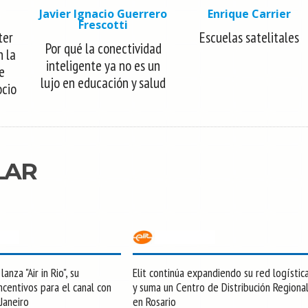
Javier Ignacio Guerrero
Enrique Carrier
Frescotti
ter
Escuelas satelitales
Por qué la conectividad
n la
inteligente ya no es un
e
lujo en educación y salud
ocio
LAR
anza "Air in Rio", su
Elit continúa expandiendo su red logístic
centivos para el canal con
y suma un Centro de Distribución Regiona
 Janeiro
en Rosario