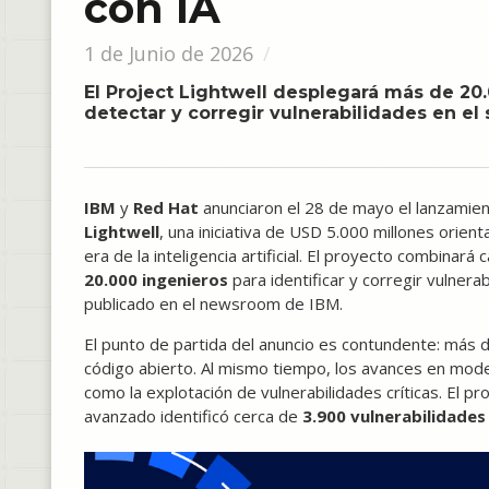
con IA
1 de Junio de 2026
El Project Lightwell desplegará más de 20
detectar y corregir vulnerabilidades en el
IBM
y
Red Hat
anunciaron el 28 de mayo el lanzamie
Lightwell
, una iniciativa de USD 5.000 millones orien
era de la inteligencia artificial. El proyecto combina
20.000 ingenieros
para identificar y corregir vulnera
publicado en el newsroom de IBM.
El punto de partida del anuncio es contundente: má
código abierto. Al mismo tiempo, los avances en mode
como la explotación de vulnerabilidades críticas. El p
avanzado identificó cerca de
3.900 vulnerabilidades