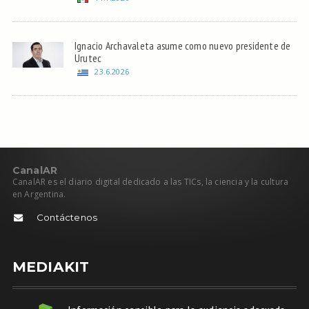
Ignacio Archavaleta asume como nuevo presidente de
Urutec
23.6.2026
C
anal
AR
CanalAR es el diario digital dedicado a las TICs, la ciencia y la cultura
en Argentina.
Contáctenos
MEDIAKIT