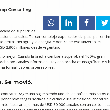
oop Consulting
acaba de superar los
aciones anuales. Tercer complejo exportador del país, por enci
lo detrás del agro y la energía. Y dentro de ese universo, el
SD 2.800 millones desde Argentina.
ho mejor. Cuando la brecha cambiaria superaba el 100%, gran
braba por canales informales. Hoy esa brecha es insignificante y l
tema formal. Eso es progreso real.
ó. Se movió.
de contratar. Argentina sigue siendo uno de los países más caros d
pendencia: cargas sociales elevadas y una litigiosidad laboral sin
ermite facturar algo más de USD 80.000 anuales con un costo fisca
quier empresa le sale más barato poner la sede afuera y contratar