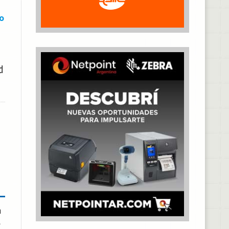
o
d
a
l