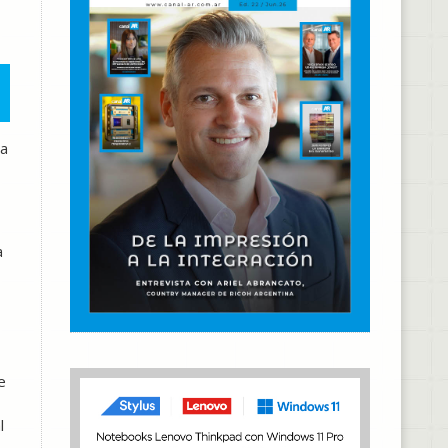
ma
a
e
l