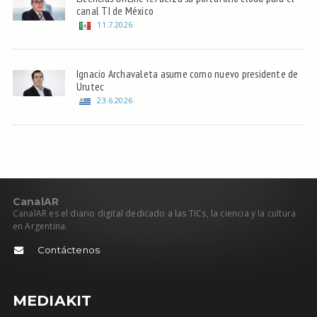
canal TI de México
11.7.2026
Ignacio Archavaleta asume como nuevo presidente de
Urutec
23.6.2026
C
anal
AR
CanalAR es el diario digital dedicado a las TICs, la ciencia y la cultura
en Argentina.
Contáctenos
MEDIAKIT