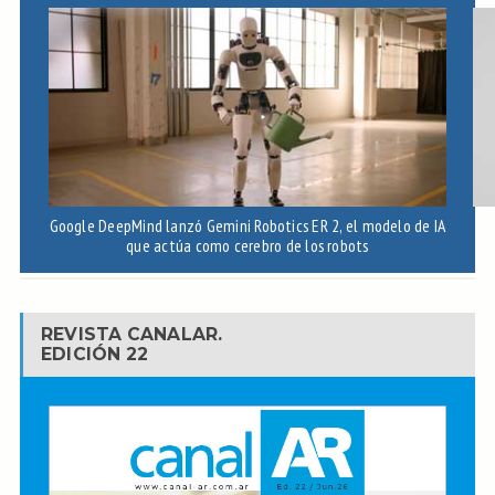
Google DeepMind lanzó Gemini Robotics ER 2, el modelo de IA
El
que actúa como cerebro de los robots
REVISTA CANALAR.
EDICIÓN 22