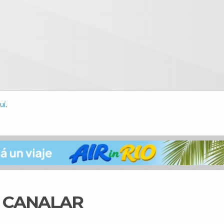
uí
.
N CANALAR