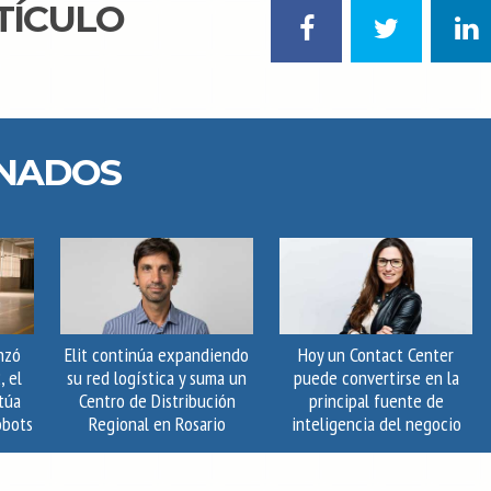
TÍCULO
ONADOS
nzó
Elit continúa expandiendo
Hoy un Contact Center
, el
su red logística y suma un
puede convertirse en la
túa
Centro de Distribución
principal fuente de
obots
Regional en Rosario
inteligencia del negocio