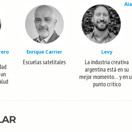
Al
rero
Enrique Carrier
Levy
Escuelas satelitales
La industria creativa
dad
argentina está en su
 un
mejor momento… y en u
alud
punto crítico
LAR