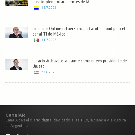
para implementar agentes de IA
15.7.2026
Licencias OnLine refuerza su portafolio cloud para el
canal TI de México
11.7.2026
Ignacio Archavaleta asume como nuevo presidente de
Urutec
23.6.2026
C
anal
AR
CanalAR es el diario digital dedicado a las TICs, la ciencia y la cultura
en Argentina.