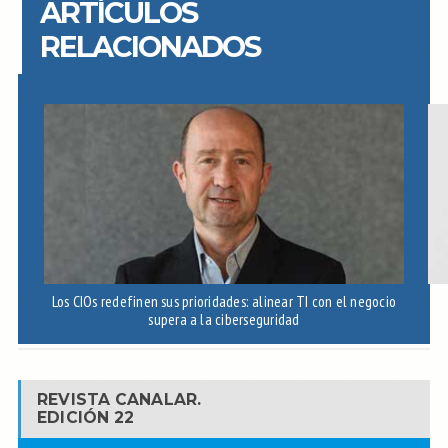
ARTÍCULOS
RELACIONADOS
Los CIOs redefinen sus prioridades: alinear TI con el negocio
I
supera a la ciberseguridad
REVISTA CANALAR.
EDICIÓN 22