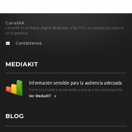
C
anal
AR
CanalAR es el diario digital dedicado a las TICs, la ciencia y la cultura
en Argentina.
Contáctenos
MEDIAKIT
Información sensible para la audiencia adecuada
Conozca nuestra propuesta y únase a la conversación
Ver MediaKIT
BLOG