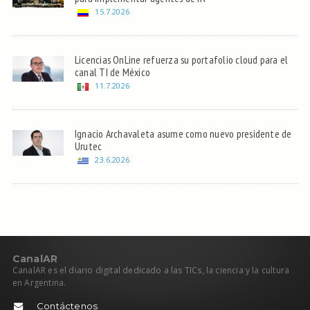
15.7.2026
Licencias OnLine refuerza su portafolio cloud para el
canal TI de México
11.7.2026
Ignacio Archavaleta asume como nuevo presidente de
Urutec
23.6.2026
C
anal
AR
CanalAR es el diario digital dedicado a las TICs, la ciencia y la cultura
en Argentina.
Contáctenos