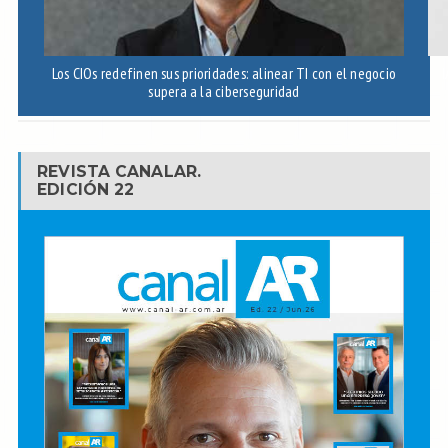
Los CIOs redefinen sus prioridades: alinear TI con el negocio
I
supera a la ciberseguridad
REVISTA CANALAR.
EDICIÓN 22