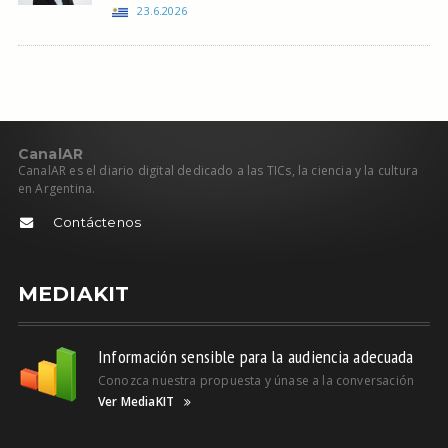
23.6.2026
C
anal
AR
CanalAR es el diario digital dedicado a las TICs, la ciencia y la cultura
en Argentina.
Contáctenos
MEDIAKIT
Información sensible para la audiencia adecuada
Conozca nuestra propuesta y únase a la conversación
Ver MediaKIT