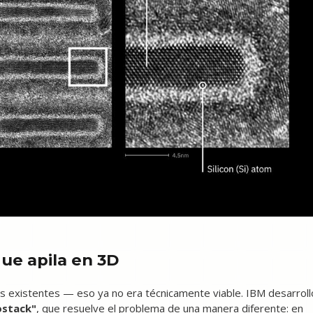
que apila en 3D
s existentes — eso ya no era técnicamente viable. IBM desarroll
ostack"
, que resuelve el problema de una manera diferente: en