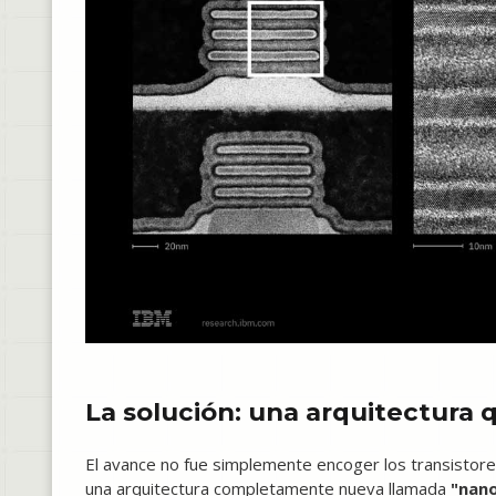
La solución: una arquitectura 
El avance no fue simplemente encoger los transistore
una arquitectura completamente nueva llamada
"nan