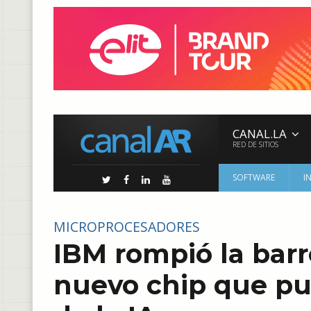
CANAL.LA
RED DE SITIOS
SOFTWARE
I
MICROPROCESADORES
IBM rompió la barr
nuevo chip que pu