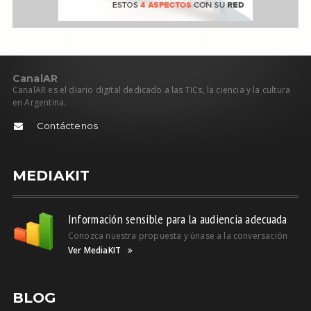
C
anal
AR
CanalAR es el diario digital dedicado a las TICs, la ciencia y la cultura
en Argentina.
Contáctenos
MEDIAKIT
Información sensible para la audiencia adecuada
Conozca nuestra propuesta y únase a la conversación
Ver MediaKIT
BLOG