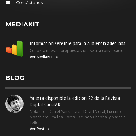
Contáctenos
MEDIAKIT
Información sensible para la audiencia adecuada
Conozca nuestra propuesta y únase a la conversación
Ver MediaKIT
BLOG
Ya está disponible la edición 22 de la Revista
Digital CanalAR
Notas con Daniel Yankelevich, David Moral, Luciano
Monchiero, Imelda Flores, Facundo Chabbal y Marcela
Tello
Ver Post