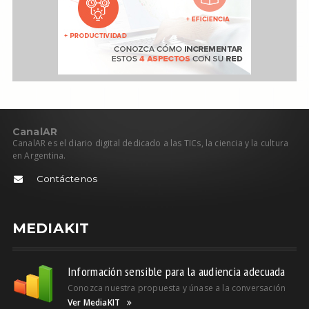
C
anal
AR
CanalAR es el diario digital dedicado a las TICs, la ciencia y la cultura
en Argentina.
Contáctenos
MEDIAKIT
Información sensible para la audiencia adecuada
Conozca nuestra propuesta y únase a la conversación
Ver MediaKIT