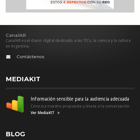
C
anal
AR
CanalAR es el diario digital dedicado a las TICs, la ciencia y la cultura
en Argentina.
Contáctenos
MEDIAKIT
Información sensible para la audiencia adecuada
Conozca nuestra propuesta y únase a la conversación
Ver MediaKIT
BLOG