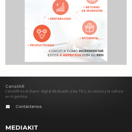
C
anal
AR
CanalAR es el diario digital dedicado a las TICs, la ciencia y la cultura
en Argentina.
Contáctenos
MEDIAKIT