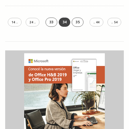
33
34
35
14 ..
24 ..
.. 44
.. 54