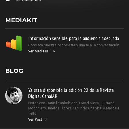
MEDIAKIT
Información sensible para la audiencia adecuada
Conozca nuestra propuesta y únase a la conversación
Ver MediaKIT
BLOG
Ya está disponible la edición 22 de la Revista
Digital CanalAR
Notas con Daniel Yankelevich, David Moral, Luciano
Monchiero, Imelda Flores, Facundo Chabbal y Marcela
Tello
Ver Post