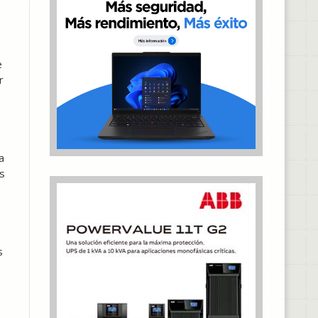
s
e
r
a
os
s