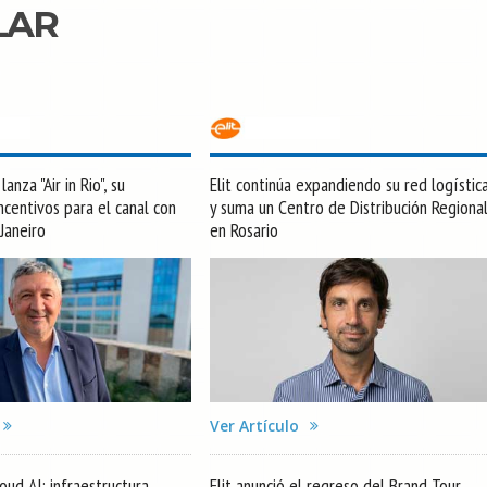
LAR
anza "Air in Rio", su
Elit continúa expandiendo su red logístic
centivos para el canal con
y suma un Centro de Distribución Regiona
 Janeiro
en Rosario
Ver Artículo
oud AI: infraestructura
Elit anunció el regreso del Brand Tour