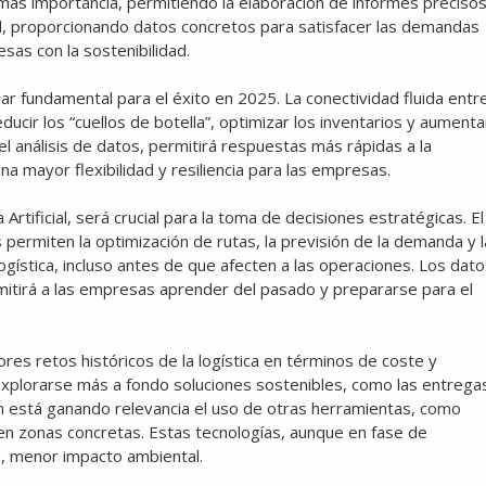
 más importancia, permitiendo la elaboración de informes preciso
, proporcionando datos concretos para satisfacer las demandas
as con la sostenibilidad.
lar fundamental para el éxito en 2025. La conectividad fluida entr
ducir los “cuellos de botella”, optimizar los inventarios y aumenta
 el análisis de datos, permitirá respuestas más rápidas a la
 mayor flexibilidad y resiliencia para las empresas.
 Artificial, será crucial para la toma de decisiones estratégicas. El
s permiten la optimización de rutas, la previsión de la demanda y l
ogística, incluso antes de que afecten a las operaciones. Los dat
rmitirá a las empresas aprender del pasado y prepararse para el
ores retos históricos de la logística en términos de coste y
 explorarse más a fondo soluciones sostenibles, como las entrega
ién está ganando relevancia el uso de otras herramientas, como
en zonas concretas. Estas tecnologías, aunque en fase de
o, menor impacto ambiental.