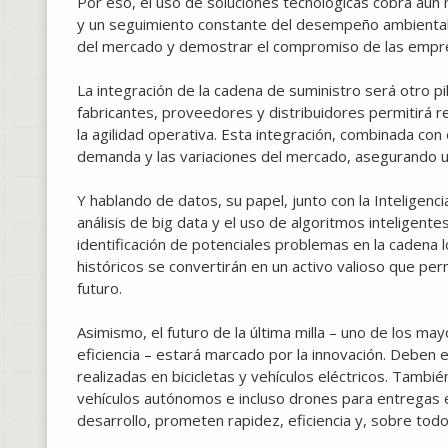
Por eso, el uso de soluciones tecnológicas cobra aún
y un seguimiento constante del desempeño ambiental
del mercado y demostrar el compromiso de las empres
La integración de la cadena de suministro será otro pi
fabricantes, proveedores y distribuidores permitirá re
la agilidad operativa. Esta integración, combinada con
demanda y las variaciones del mercado, asegurando una
Y hablando de datos, su papel, junto con la Inteligencia
análisis de big data y el uso de algoritmos inteligente
identificación de potenciales problemas en la cadena l
históricos se convertirán en un activo valioso que pe
futuro.
Asimismo, el futuro de la última milla – uno de los may
eficiencia – estará marcado por la innovación. Deben
realizadas en bicicletas y vehículos eléctricos. Tamb
vehículos autónomos e incluso drones para entregas 
desarrollo, prometen rapidez, eficiencia y, sobre tod