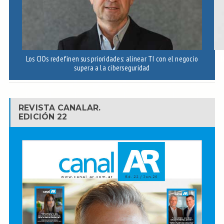
Los CIOs redefinen sus prioridades: alinear TI con el negocio
I
supera a la ciberseguridad
REVISTA CANALAR.
EDICIÓN 22