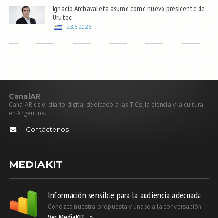
Ignacio Archavaleta asume como nuevo presidente de
Urutec
23.6.2026
C
anal
AR
CanalAR es el diario digital dedicado a las TICs, la ciencia y la cultura
en Argentina.
Contáctenos
MEDIAKIT
Información sensible para la audiencia adecuada
Conozca nuestra propuesta y únase a la conversación
Ver MediaKIT