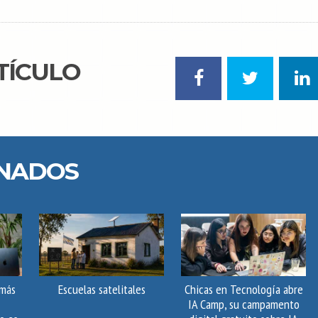
TÍCULO
ONADOS
 más
Escuelas satelitales
Chicas en Tecnología abre
IA Camp, su campamento