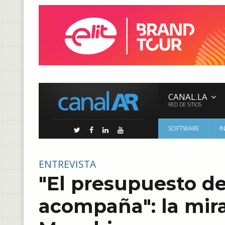
CANAL.LA
RED DE SITIOS
SOFTWARE
I
ENTREVISTA
"El presupuesto d
acompaña": la mir