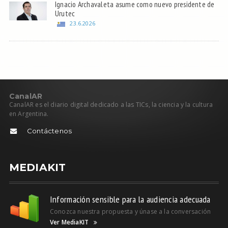
Ignacio Archavaleta asume como nuevo presidente de
Urutec
23.6.2026
C
anal
AR
CanalAR es el diario digital dedicado a las TICs, la ciencia y la cultura
en Argentina.
Contáctenos
MEDIAKIT
Información sensible para la audiencia adecuada
Conozca nuestra propuesta y únase a la conversación
Ver MediaKIT