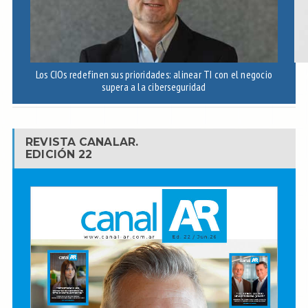
Los CIOs redefinen sus prioridades: alinear TI con el negocio
I
supera a la ciberseguridad
REVISTA CANALAR.
EDICIÓN 22