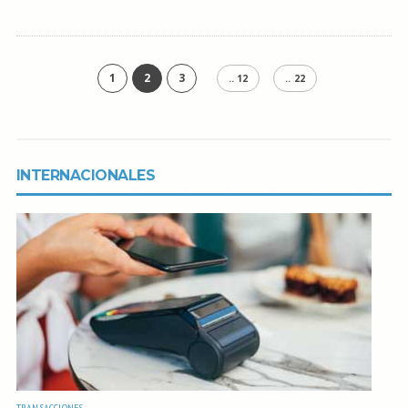
1
2
3
.. 12
.. 22
INTERNACIONALES
TRANSACCIONES