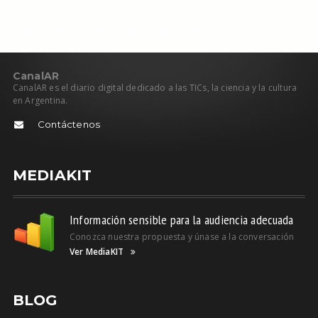
C
anal
AR
CanalAR es el diario digital dedicado a las TICs, la ciencia y la cultura
en Argentina.
Contáctenos
MEDIAKIT
Información sensible para la audiencia adecuada
Conozca nuestra propuesta y únase a la conversación
Ver MediaKIT
BLOG