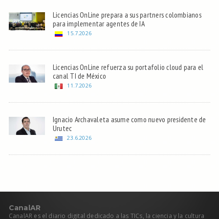
Licencias OnLine prepara a sus partners colombianos
para implementar agentes de IA
15.7.2026
Licencias OnLine refuerza su portafolio cloud para el
canal TI de México
11.7.2026
Ignacio Archavaleta asume como nuevo presidente de
Urutec
23.6.2026
C
anal
AR
CanalAR es el diario digital dedicado a las TICs, la ciencia y la cultura