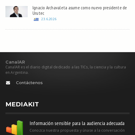
Ignacio Archavaleta asume como nuevo presidente de
Urutec
23.6.2026
C
anal
AR
CanalAR es el diario digital dedicado a las TICs, la ciencia y la cultura
en Argentina.
Contáctenos
MEDIAKIT
Información sensible para la audiencia adecuada
Conozca nuestra propuesta y únase a la conversación