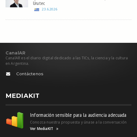
Urutec
23.6.2026
C
anal
AR
CanalAR es el diario digital dedicado a las TICs, la ciencia y la cultura
en Argentina.
Contáctenos
MEDIAKIT
Información sensible para la audiencia adecuada
Conozca nuestra propuesta y únase a la conversación
Ver MediaKIT