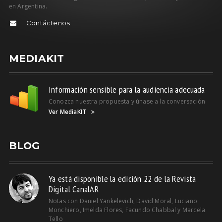
en Argentina.
Contáctenos
MEDIAKIT
Información sensible para la audiencia adecuada
Conozca nuestra propuesta y únase a la conversación
Ver MediaKIT
BLOG
Ya está disponible la edición 22 de la Revista
Digital CanalAR
Notas con Daniel Yankelevich, David Moral, Luciano
Monchiero, Imelda Flores, Facundo Chabbal y Marcela
Tello