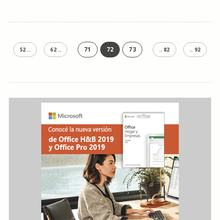
71
72
73
52 ..
62 ..
.. 82
.. 92